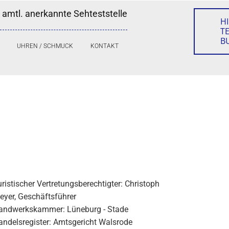
 amtl. anerkannte Sehteststelle
HI
T
B
UHREN / SCHMUCK
KONTAKT
ristischer Vertretungsberechtigter: Christoph
eyer, Geschäftsführer
andwerkskammer: Lüneburg - Stade
andelsregister: Amtsgericht Walsrode