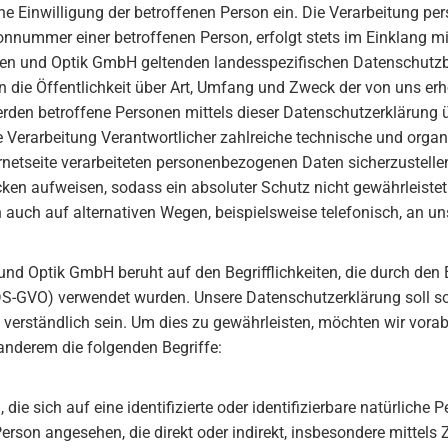
eine Einwilligung der betroffenen Person ein. Die Verarbeitung p
fonnummer einer betroffenen Person, erfolgt stets im Einklang 
ren und Optik GmbH geltenden landesspezifischen Datenschutzb
die Öffentlichkeit über Art, Umfang und Zweck der von uns erh
den betroffene Personen mittels dieser Datenschutzerklärung ü
ie Verarbeitung Verantwortlicher zahlreiche technische und or
ernetseite verarbeiteten personenbezogenen Daten sicherzustelle
ken aufweisen, sodass ein absoluter Schutz nicht gewährleistet
auch auf alternativen Wegen, beispielsweise telefonisch, an un
und Optik GmbH beruht auf den Begrifflichkeiten, die durch den
-GVO) verwendet wurden. Unsere Datenschutzerklärung soll sowo
erständlich sein. Um dies zu gewährleisten, möchten wir vorab d
anderem die folgenden Begriffe:
ie sich auf eine identifizierte oder identifizierbare natürliche
he Person angesehen, die direkt oder indirekt, insbesondere mitt