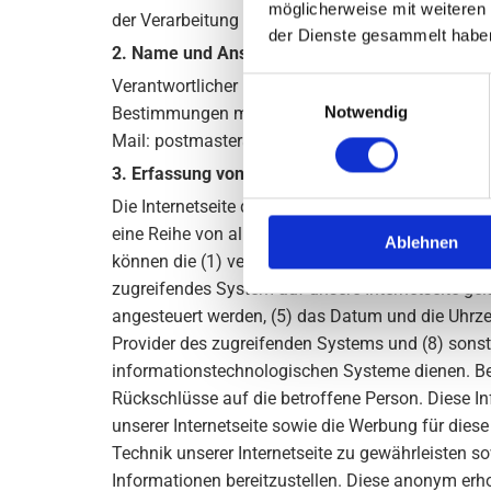
möglicherweise mit weiteren
der Verarbeitung der sie betreffenden personenb
der Dienste gesammelt habe
2. Name und Anschrift des für die Verarbeitung
Verantwortlicher im Sinne der Datenschutz-Grund
Einwilligungsauswahl
Notwendig
Bestimmungen mit datenschutzrechtlichem Charakt
Mail: postmaster@uhren-optik-meyer.de, Website
3. Erfassung von allgemeinen Daten und Inform
Die Internetseite der Erich Meyer Uhren und Opti
eine Reihe von allgemeinen Daten und Informatio
Ablehnen
können die (1) verwendeten Browsertypen und Ver
zugreifendes System auf unsere Internetseite gel
angesteuert werden, (5) das Datum und die Uhrzeit e
Provider des zugreifenden Systems und (8) sonst
informationstechnologischen Systeme dienen. Be
Rückschlüsse auf die betroffene Person. Diese Inf
unserer Internetseite sowie die Werbung für dies
Technik unserer Internetseite zu gewährleisten s
Informationen bereitzustellen. Diese anonym er