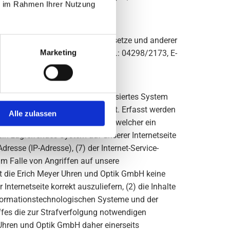
ie im Rahmen Ihrer Nutzung
 Union geltenden Datenschutzgesetze und anderer
Marketing
65 Lilientha,l Deutschland, Tel.: 04298/2173, E-
troffene Person oder ein automatisiertes System
ogfiles des Servers gespeichert. Erfasst werden
Alle zulassen
tem, (3) die Internetseite, von welcher ein
ein zugreifendes System auf unserer Internetseite
dresse (IP-Adresse), (7) der Internet-Service-
m Falle von Angriffen auf unsere
t die Erich Meyer Uhren und Optik GmbH keine
nternetseite korrekt auszuliefern, (2) die Inhalte
 informationstechnologischen Systeme und der
ffes die zur Strafverfolgung notwendigen
Uhren und Optik GmbH daher einerseits