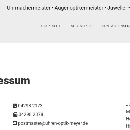
Uhrmachermeister • Augenoptikermeister • Juwelier •
STARTSEITE
AUGENOPTIK
CONTACTLINSEN
ressum
Ju
04298 2173

M
04298 2378

H
postmaster@uhren-optik-meyer.de

H