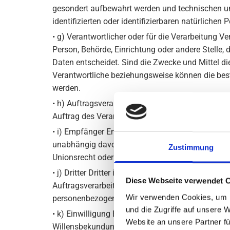
gesondert aufbewahrt werden und technischen un
identifizierten oder identifizierbaren natürliche
• g) Verantwortlicher oder für die Verarbeitung Ve
Person, Behörde, Einrichtung oder andere Stelle
Daten entscheidet. Sind die Zwecke und Mittel di
Verantwortliche beziehungsweise können die bes
werden.
• h) Auftragsverarbeiter Auftragsverarbeiter ist 
Auftrag des Verantwortlichen verarbeitet.
• i) Empfänger Empfänger ist eine natürliche ode
unabhängig davon, ob es sich bei ihr um einen 
Zustimmung
Unionsrecht oder dem Recht der Mitgliedstaaten 
• j) Dritter Dritter ist eine natürliche oder juri
Diese Webseite verwendet 
Auftragsverarbeiter und den Personen, die unter 
Wir verwenden Cookies, um I
personenbezogenen Daten zu verarbeiten.
und die Zugriffe auf unsere 
• k) Einwilligung Einwilligung ist jede von der b
Website an unsere Partner fü
Willensbekundung in Form einer Erklärung oder ei