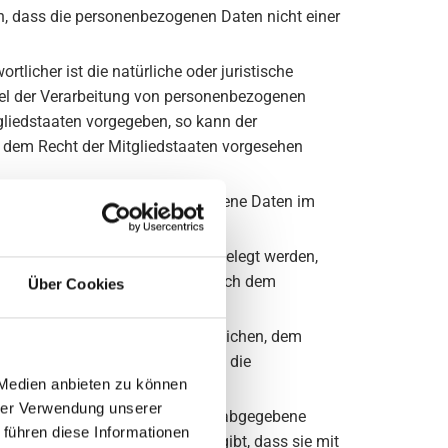
, dass die personenbezogenen Daten nicht einer
rtlicher ist die natürliche oder juristische
ttel der Verarbeitung von personenbezogenen
gliedstaaten vorgegeben, so kann der
 dem Recht der Mitgliedstaaten vorgesehen
r andere Stelle, die personenbezogene Daten im
er personenbezogene Daten offengelegt werden,
timmten Untersuchungsauftrags nach dem
Über Cookies
 nicht als Empfänger.
betroffenen Person, dem Verantwortlichen, dem
uftragsverarbeiters befugt sind, die
 Medien anbieten zu können
hrer Verwendung unserer
rter Weise und unmissverständlich abgegebene
 führen diese Informationen
etroffene Person zu verstehen gibt, dass sie mit