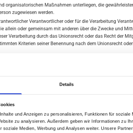
d organisatorischen Maßnahmen unterliegen, die gewährleisten
n Person zugewiesen werden.
rantwortlicher Verantwortlicher oder für die Verarbeitung Verantwo
, die allein oder gemeinsam mit anderen über die Zwecke und Mi
eser Verarbeitung durch das Unionsrecht oder das Recht der Mit
timmten Kriterien seiner Benennung nach dem Unionsrecht oder
eine natürliche oder juristische Person, Behörde, Einrichtung ode
r juristische Person, Behörde, Einrichtung oder andere Stelle, d
Dritten handelt oder nicht. Behörden, die im Rahmen eines bes
Details
möglicherweise personenbezogene Daten erhalten, gelten jedoch
stische Person, Behörde, Einrichtung oder andere Stelle außer der 
Cookies
der unmittelbaren Verantwortung des Verantwortlichen oder des A
nhalte und Anzeigen zu personalisieren, Funktionen für soziale
Website zu analysieren. Außerdem geben wir Informationen zu I
etroffenen Person freiwillig für den bestimmten Fall in informie
r soziale Medien, Werbung und Analysen weiter. Unsere Partner
ner sonstigen eindeutigen bestätigenden Handlung, mit der die b