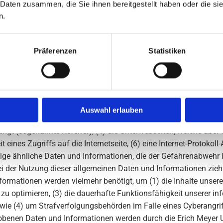
 Daten zusammen, die Sie ihnen bereitgestellt haben oder die s
ezogenen Daten einverstanden ist.
n.
 Verantwortlichen
verordnung, sonstiger in den Mitgliedstaaten der Europäischen
Präferenzen
Statistiken
er ist die: Erich Meyer Uhren und Optik GmbH, Hauptstr. 50, 288
:
www.uhren-optik-meyer.de
ationen
k GmbH erfasst mit jedem Aufruf der Internetseite durch eine be
nen. Diese allgemeinen Daten und Informationen werden in den L
Auswahl erlauben
sionen, (2) das vom zugreifenden System verwendete Betriebssys
angt (sogenannte Referrer), (4) die Unterwebseiten, welche über 
ines Zugriffs auf die Internetseite, (6) eine Internet-Protokoll-A
ige ähnliche Daten und Informationen, die der Gefahrenabwehr i
i der Nutzung dieser allgemeinen Daten und Informationen zieh
ormationen werden vielmehr benötigt, um (1) die Inhalte unserer I
e zu optimieren, (3) die dauerhafte Funktionsfähigkeit unserer
owie (4) um Strafverfolgungsbehörden im Falle eines Cyberangri
hobenen Daten und Informationen werden durch die Erich Meyer 