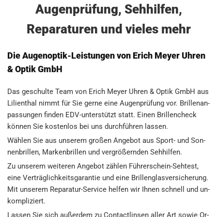
Augenprüfung, Sehhilfen,
Reparaturen und vieles mehr
Die Augenoptik-Leistungen von Erich Meyer Uhren
& Optik GmbH
Das ge­schul­te Team von Erich Meyer Uhren & Optik GmbH aus
Li­li­en­thal nimmt für Sie gerne eine Au­gen­prü­fung vor. Bril­len­an­
pas­sun­gen fin­den EDV-un­ter­stützt statt. Einen Bril­len­check
kön­nen Sie kos­ten­los bei uns durch­füh­ren las­sen.
Wäh­len Sie aus un­se­rem gro­ßen An­ge­bot aus Sport- und Son­
nen­bril­len, Mar­ken­bril­len und ver­grö­ßern­den Seh­hil­fen.
Zu un­se­rem wei­te­ren An­ge­bot zäh­len Füh­rer­schein-Seh­test,
eine Ver­träg­lich­keits­ga­ran­tie und eine Bril­len­glas­ver­si­che­rung.
Mit un­se­rem Re­pa­ra­tur-Ser­vice hel­fen wir Ihnen schnell und un­
kom­pli­ziert.
Las­sen Sie sich au­ßer­dem zu Con­tact­lin­sen aller Art sowie Or­