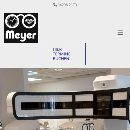
Zum Inhalt springen
04298 2173

HIER
TERMINE
BUCHEN!