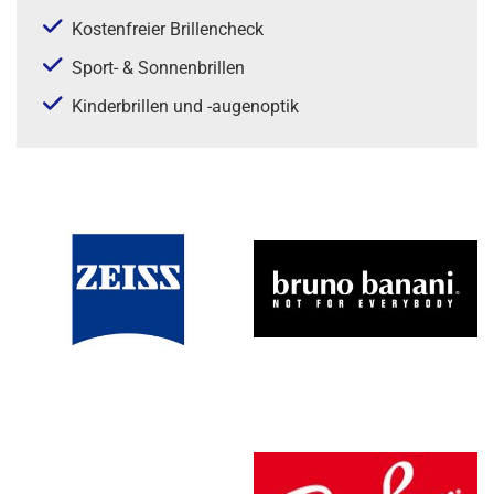
Kos­ten­frei­er Bril­len­check
Sport- & Son­nen­bril­len
Kin­der­bril­len und -au­gen­op­tik