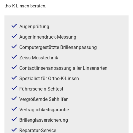
tho-K-Lin­sen be­ra­ten.
Au­gen­prü­fung
Au­gen­in­nen­druck-Mes­sung
Com­pu­ter­ge­stütz­te Bril­len­an­pas­sung
Zeiss-Mess­tech­nik
Con­tact­lin­sen­an­pas­sung aller Lin­sen­ar­ten
Spe­zia­list für Or­tho-K-Lin­sen
Füh­rer­schein-Seh­test
Ver­grö­ßern­de Seh­hil­fen
Ver­träg­lich­keits­ga­ran­tie
Bril­len­glas­ver­si­che­rung
Re­pa­ra­tur-Ser­vice