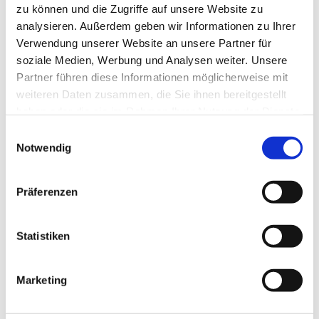
zu können und die Zugriffe auf unsere Website zu
analysieren. Außerdem geben wir Informationen zu Ihrer
Verwendung unserer Website an unsere Partner für
soziale Medien, Werbung und Analysen weiter. Unsere
Partner führen diese Informationen möglicherweise mit
weiteren Daten zusammen, die Sie ihnen bereitgestellt
haben oder die sie im Rahmen Ihrer Nutzung der Dienste
gesammelt haben.
Einwilligungsauswahl
Notwendig
Wir ar­bei­ten nach dem ZEISS-Seh­ana­ly­se-Sys­tem.
Präferenzen
Statistiken
Marketing