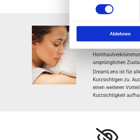
Orthokeratologie hilf
Ablehnen
Unter Orthokeratologi
Kontaktlinsen. Durch 
Hornhautverkrümmung 
ursprünglichen Zusta
DreamLens ist für alle
Kurzsichtigen zu. Au
einen weiteren Vorte
Kurzsichtigkeit aufha