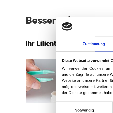
Besser sehen mit Co
Ihr Lilienthaler Partner f
Zustimmung
Diese Webseite verwendet 
Contact
Wir verwenden Cookies, um I
individ
und die Zugriffe auf unsere 
Wir fin
Website an unsere Partner fü
Monatst
möglicherweise mit weiteren
Horhaut
der Dienste gesammelt habe
Besuche
Einwilligungsauswahl
Notwendig