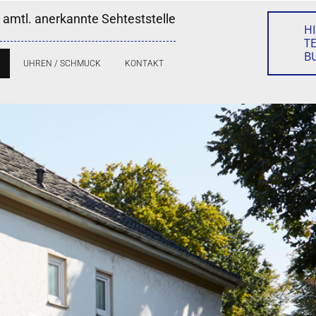
 amtl. anerkannte Sehteststelle
HI
T
B
UHREN / SCHMUCK
KONTAKT