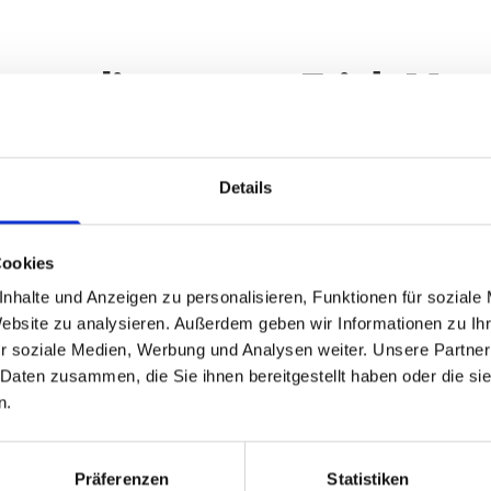
ntactlinsen von Erich Mey
ür Beratung, Anpassung und Pflegemi
Details
Cookies
linsen bedürfen einer ausführlichen, fachlichen Beratung und ei
nhalte und Anzeigen zu personalisieren, Funktionen für soziale
uellen Anpassung, verbunden mit mehreren Messungen und Kont
Website zu analysieren. Außerdem geben wir Informationen zu I
den für Sie sicherlich die passende Linse. Vom einfachen
r soziale Medien, Werbung und Analysen weiter. Unsere Partner
auschsystem über torische Contactlinsen zum Ausgleich Ihrer
 Daten zusammen, die Sie ihnen bereitgestellt haben oder die s
verkrümmung bis zur Multifocallinse bei Alterssichtigkeit.
n.
n Sie uns. Wir beraten Sie gerne und unverbindlich.
Präferenzen
Statistiken