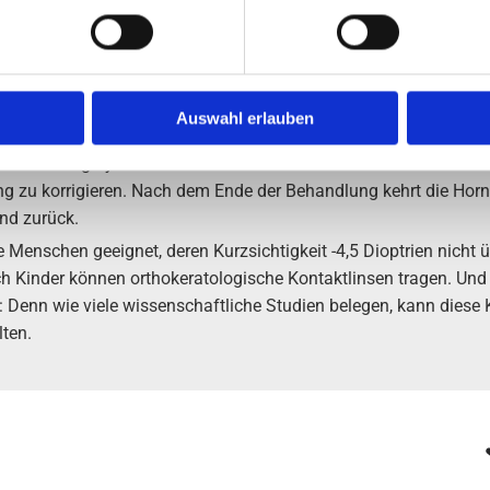
t über 75% aller Kurzsichtigen
Auswahl erlauben
e (griechisch: ortho = gerade, kerat = Hornhaut) versteht man di
die Wirkung hydrostatischer Kräfte über etwa sechs Stunden ist 
zu korrigieren. Nach dem Ende der Behandlung kehrt die Hornh
nd zurück.
 Menschen geeignet, deren Kurzsichtigkeit -4,5 Dioptrien nicht üb
ch Kinder können orthokeratologische Kontaktlinsen tragen. Un
il: Denn wie viele wissenschaftliche Studien belegen, kann die
lten.